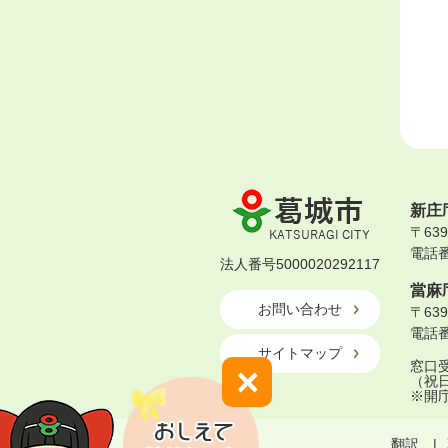
葛
新庄
城
〒63
市
電話番号
KATSURAGI
法人番号5000020292117
CITY
當麻
お問い合わせ
〒63
電話番号
サイトマップ
窓口受
×
（祝
※開
翻訳