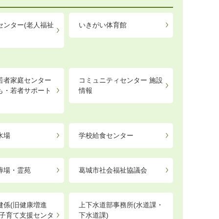
センター(老人福祉
いきがい体育館
若者家庭センター
コミュニティセンター 施設
も・若者サポート
情報
）
水場
学校給食センター
葬場・霊苑
葛城市社会福祉協議会
健係(旧健康増進
上下水道部事務所(水道課・
「子育て支援センタ
下水道課)