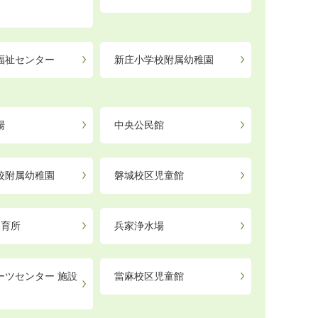
福祉センター
新庄小学校附属幼稚園
場
中央公民館
校附属幼稚園
磐城校区児童館
保育所
兵家浄水場
ーツセンター 施設
當麻校区児童館