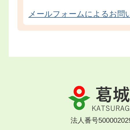
メールフォームによるお問
葛
城
市
KATSURAGI
法人番号500002029
CITY