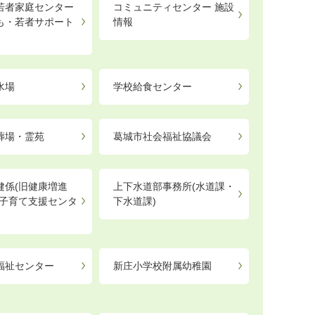
若者家庭センター
コミュニティセンター 施設
も・若者サポート
情報
）
水場
学校給食センター
葬場・霊苑
葛城市社会福祉協議会
健係(旧健康増進
上下水道部事務所(水道課・
「子育て支援センタ
下水道課)
福祉センター
新庄小学校附属幼稚園