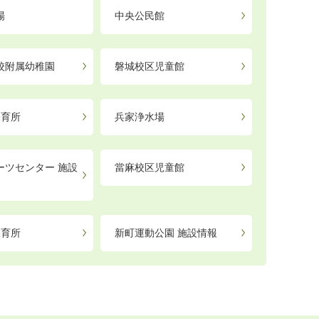
場
中央公民館
校附属幼稚園
磐城校区児童館
保育所
兵家浄水場
ーツセンター 施設
當麻校区児童館
保育所
新町運動公園 施設情報