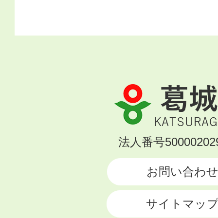
葛
城
市
KATSURAGI
法人番号500002029
CITY
お問い合わ
サイトマッ