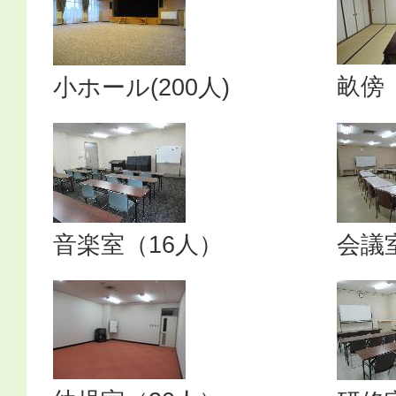
畝傍
小ホール(200人)
音楽室（16人）
会議