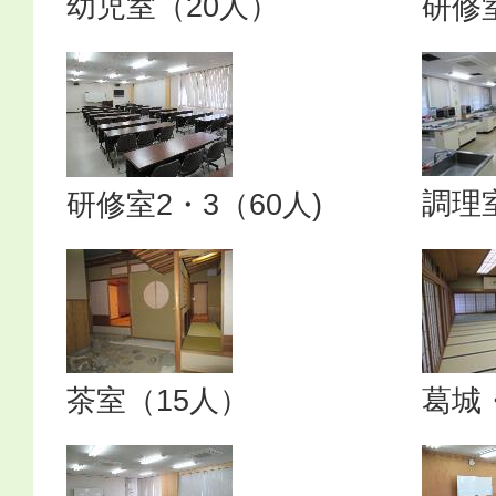
幼児室（20人）
研修
調理
研修室2・3（60人)
茶室（15人）
葛城