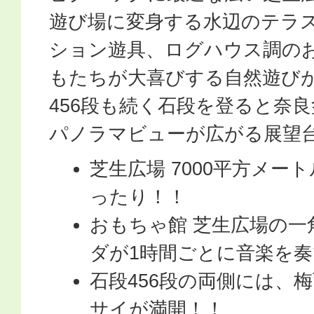
遊び場に変身する水辺のテラ
ション遊具、ログハウス調の
もたちが大喜びする自然遊び
456段も続く石段を登ると奈
パノラマビューが広がる展望
芝生広場 7000平方メー
ったり！！
おもちゃ館 芝生広場の
ダが1時間ごとに音楽を
石段456段の両側には、
サイが満開！！