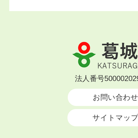
葛
城
市
KATSURAGI
法人番号500002029
CITY
お問い合わ
サイトマッ