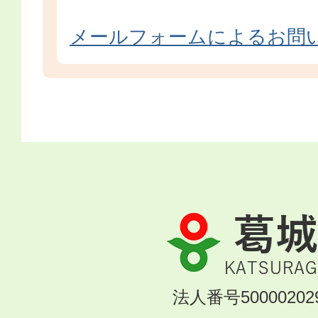
メールフォームによるお問
葛
城
市
KATSURAGI
法人番号500002029
CITY