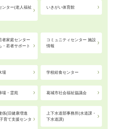
センター(老人福祉
いきがい体育館
若者家庭センター
コミュニティセンター 施設
も・若者サポート
情報
）
水場
学校給食センター
葬場・霊苑
葛城市社会福祉協議会
健係(旧健康増進
上下水道部事務所(水道課・
「子育て支援センタ
下水道課)