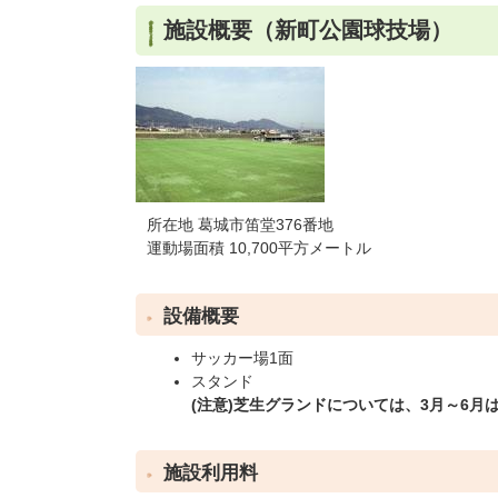
施設概要（新町公園球技場）
所在地 葛城市笛堂376番地
運動場面積 10,700平方メートル
設備概要
サッカー場1面
スタンド
(注意)芝生グランドについては、3月～6
施設利用料