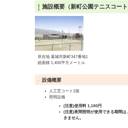
施設概要（新町公園テニスコート
所在地 葛城市新町347番地1
総面積 1,400平方メートル
設備概要
人工芝コート2面
照明設備
(注意)使用料 1,100円
(注意)夜間照明が使用できる期間は
きません。