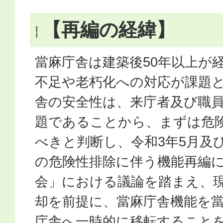
【再編の経緯】
當麻庁舎は建築後50年以上が
不足や老朽化への対応が課題
舎の安全性は、来庁者及び職
題であることから、まずは危
べきと判断し、令和3年5月及
の危険性排除に伴う機能再編
会」における議論を踏まえ、
却を前提に、當麻庁舎機能を
庁舎へ一時的に移転すること