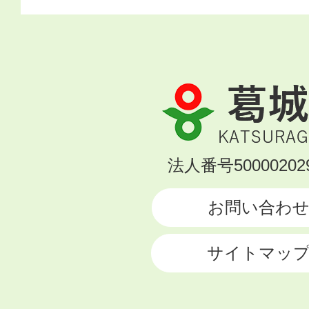
葛
城
市
KATSURAGI
法人番号500002029
CITY
お問い合わ
サイトマッ