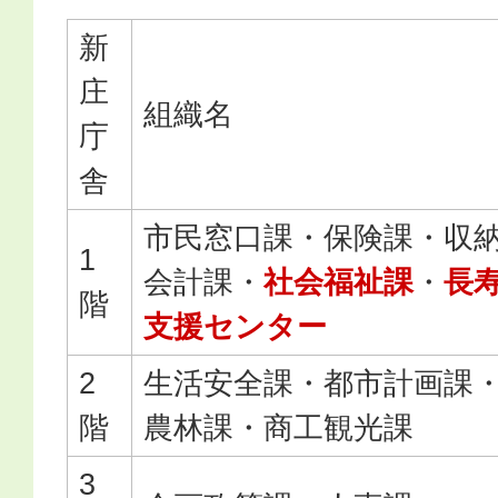
新
庄
組織名
庁
舎
市民窓口課・保険課・収
1
会計課・
社会福祉課
・
長
階
支援センター
2
生活安全課・都市計画課
階
農林課・商工観光課
3