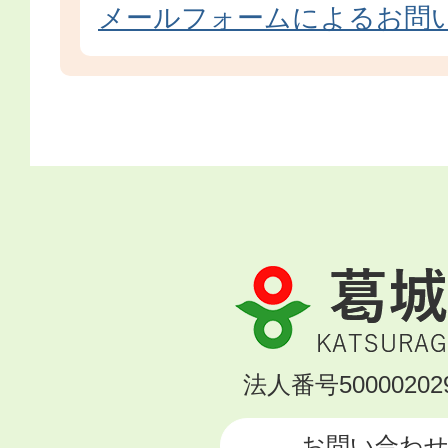
メールフォームによるお問
葛
城
市
KATSURAGI
法人番号500002029
CITY
お問い合わ