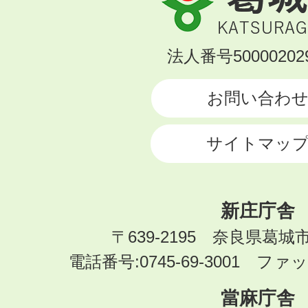
城
市
KATSURAGI
法人番号500002029
CITY
お問い合わ
サイトマッ
新庄庁舎
〒639-2195 奈良県葛城
電話番号:0745-69-3001 ファック
當麻庁舎