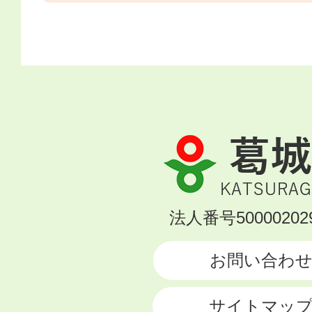
葛
城
市
KATSURAGI
法人番号500002029
CITY
お問い合わ
サイトマッ