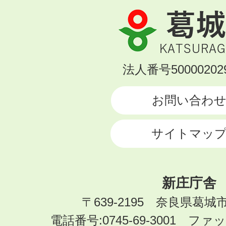
葛
城
市
KATSURAGI
法人番号500002029
CITY
お問い合わ
サイトマッ
新庄庁舎
〒639-2195 奈良県葛城
電話番号:0745-69-3001 ファック