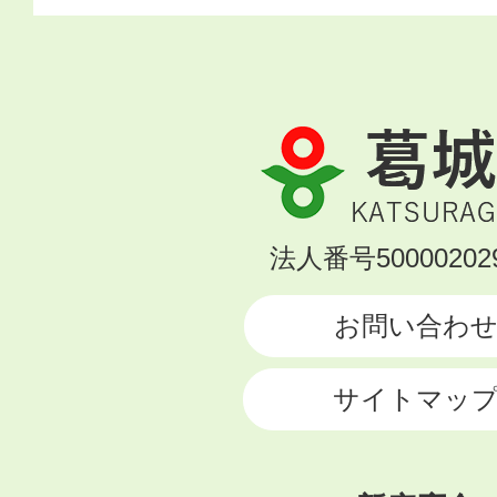
葛
城
市
KATSURAGI
法人番号500002029
CITY
お問い合わ
サイトマッ