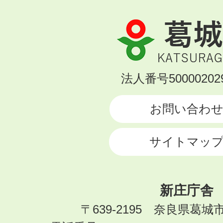
葛
城
市
KATSURAGI
法人番号500002029
CITY
お問い合わ
サイトマッ
新庄庁舎
〒639-2195 奈良県葛城