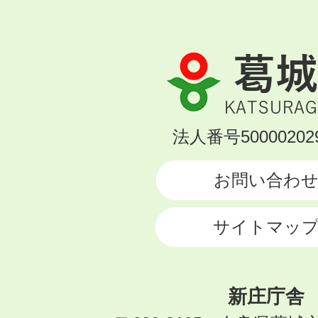
葛
城
市
KATSURAGI
法人番号500002029
CITY
お問い合わ
サイトマッ
新庄庁舎