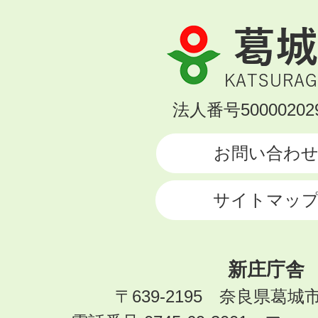
葛
城
市
KATSURAGI
法人番号500002029
CITY
お問い合わ
サイトマッ
新庄庁舎
〒639-2195 奈良県葛城