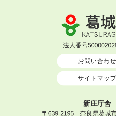
葛
城
市
KATSURAGI
法人番号500002029
CITY
お問い合わ
サイトマッ
新庄庁舎
〒639-2195 奈良県葛城