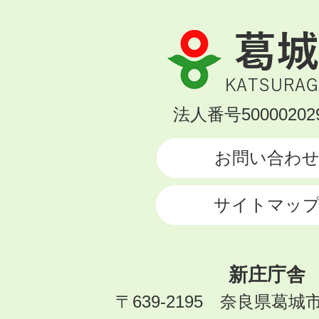
葛
城
市
KATSURAGI
法人番号500002029
CITY
お問い合わ
サイトマッ
新庄庁舎
〒639-2195 奈良県葛城