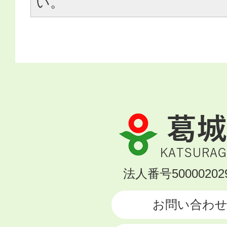
い。
葛
城
市
KATSURAGI
法人番号500002029
CITY
お問い合わ