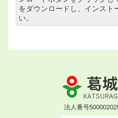
をダウンロードし、インスト
い。
葛
城
市
KATSURAGI
法人番号500002029
CITY