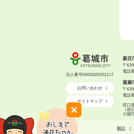
葛
新庄
城
〒63
市
電話番号
KATSURAGI
法人番号5000020292117
CITY
當麻
お問い合わせ
〒63
電話番号
サイトマップ
窓口受
×
（祝
※開
翻訳