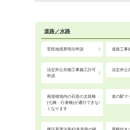
道路／水路
官民地境界明示申請
道路工事
法定外公共物工事施工許可
法定外公
申請
南道穂地内の石造の太鼓橋
道の駅マ
(七橋・行者橋)が通行できな
くなります
建設基準法第42条道路の確
屋根付き