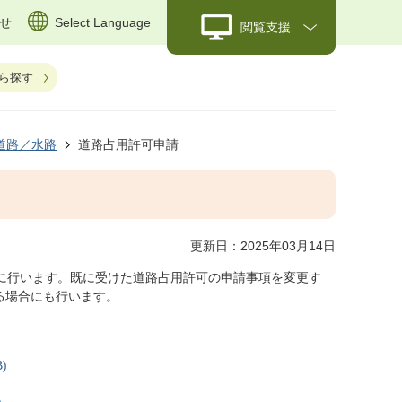
せ
Select Language
閲覧支援
ら探す
道路／水路
道路占用許可申請
更新日：2025年03月14日
めに行います。既に受けた道路占用許可の申請事項を変更す
る場合にも行います。
)