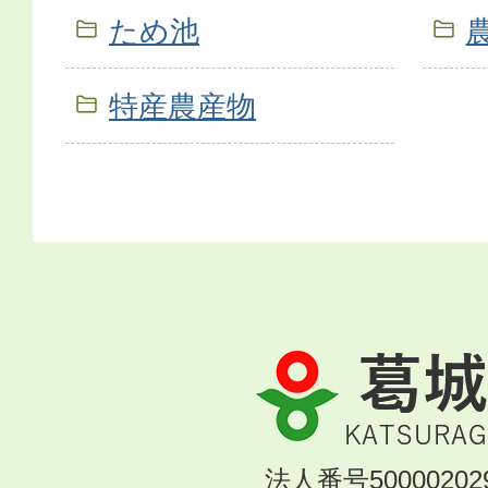
ため池
特産農産物
葛
城
市
KATSURAGI
法人番号500002029