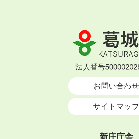
葛
城
市
KATSURAGI
法人番号500002029
CITY
お問い合わ
サイトマッ
新庄庁舎