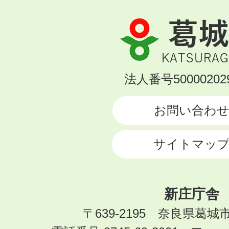
葛
城
市
KATSURAGI
法人番号500002029
CITY
お問い合わ
サイトマッ
新庄庁舎
〒639-2195 奈良県葛城