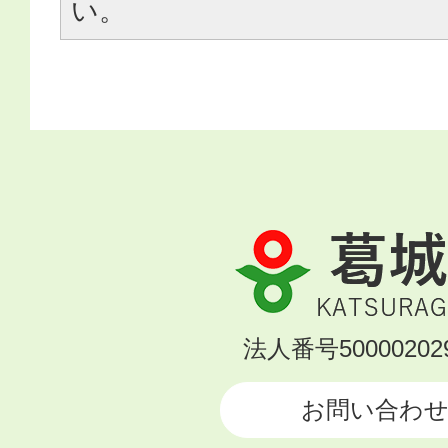
い。
葛
城
市
KATSURAGI
法人番号500002029
CITY
お問い合わ