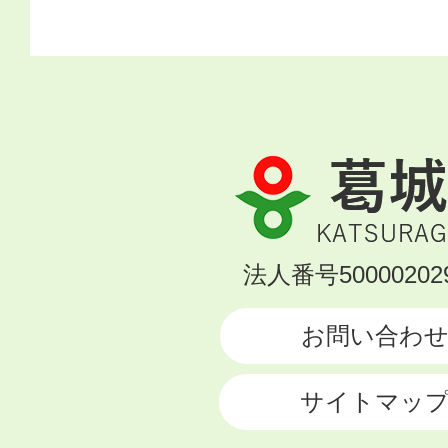
葛
城
市
KATSURAGI
法人番号500002029
CITY
お問い合わ
サイトマッ