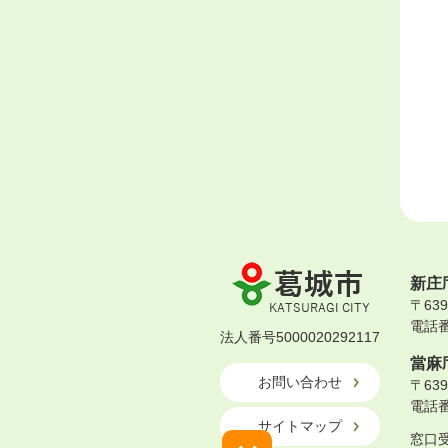
葛
新庄
城
〒63
市
電話番号
KATSURAGI
法人番号5000020292117
CITY
當麻
お問い合わせ
〒63
電話番号
サイトマップ
窓口受