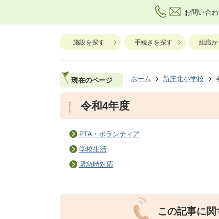
お問い合わ
施設を探す
手続きを探す
組織か
ホーム
新庄北小学校
現在のページ
令和4年度
PTA・ボランティア
学校生活
緊急時対応
この記事に関