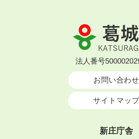
葛
城
市
KATSURAGI
法人番号500002029
CITY
お問い合わ
サイトマッ
新庄庁舎