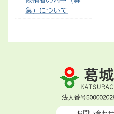
集）について
葛
城
市
KATSURAGI
法人番号500002029
CITY
お問い合わ