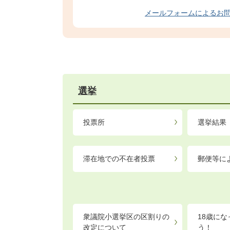
メールフォームによるお
選挙
投票所
選挙結果
滞在地での不在者投票
郵便等に
衆議院小選挙区の区割りの
18歳に
改定について
う！