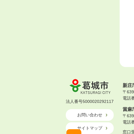
葛
新庄
城
〒63
市
電話番号
KATSURAGI
法人番号5000020292117
CITY
當麻
お問い合わせ
〒63
電話番号
サイトマップ
窓口受