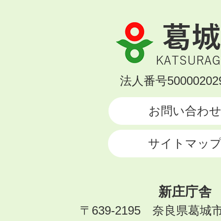
葛
城
市
KATSURAGI
法人番号500002029
CITY
お問い合わ
サイトマッ
新庄庁舎
〒639-2195 奈良県葛城