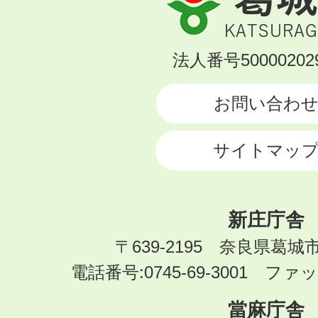
城
市
KATSURAGI
法人番号500002029
CITY
お問い合わ
サイトマッ
新庄庁舎
〒639-2195 奈良県葛城
電話番号:0745-69-3001 ファック
當麻庁舎