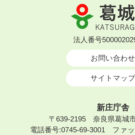
葛
城
市
KATSURAGI
法人番号500002029
CITY
お問い合わ
サイトマッ
新庄庁舎
〒639-2195 奈良県葛城
電話番号:0745-69-3001 ファック