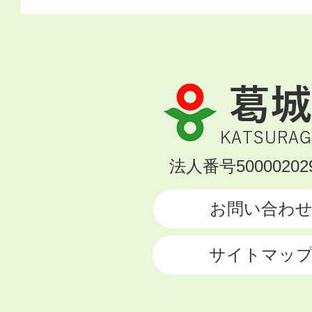
葛
城
市
KATSURAGI
法人番号500002029
CITY
お問い合わ
サイトマッ