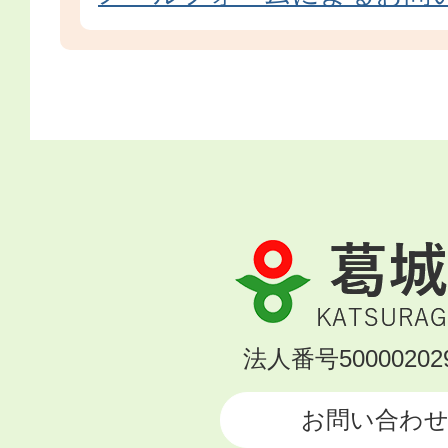
葛
城
市
KATSURAGI
法人番号500002029
CITY
お問い合わ