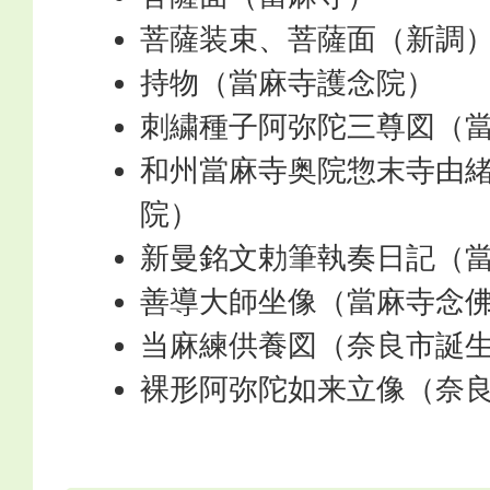
菩薩装束、菩薩面（新調
持物（當麻寺護念院）
刺繍種子阿弥陀三尊図（
和州當麻寺奥院惣末寺由
院）
新曼銘文勅筆執奏日記（
善導大師坐像（當麻寺念
当麻練供養図（奈良市誕
裸形阿弥陀如来立像（奈