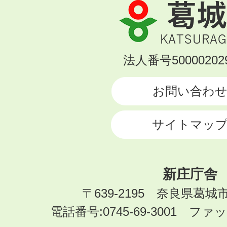
葛
城
市
KATSURAGI
法人番号500002029
CITY
お問い合わ
サイトマッ
新庄庁舎
〒639-2195 奈良県葛城
電話番号:0745-69-3001 ファック