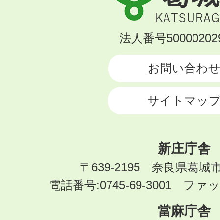
城
市
KATSURAGI
法人番号500002029
CITY
お問い合わ
サイトマッ
新庄庁舎
〒639-2195 奈良県葛城
電話番号:0745-69-3001 ファック
當麻庁舎