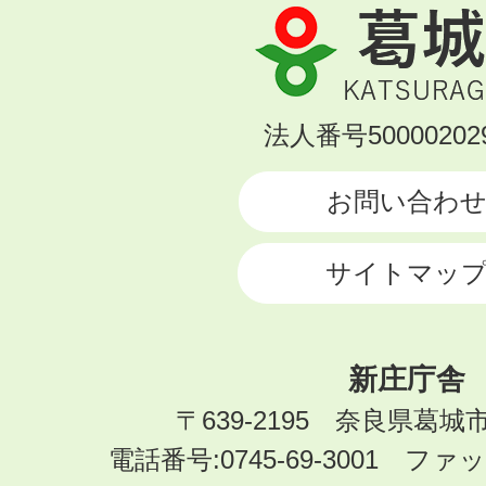
葛
城
市
KATSURAGI
法人番号500002029
CITY
お問い合わ
サイトマッ
新庄庁舎
〒639-2195 奈良県葛城
電話番号:0745-69-3001 ファック