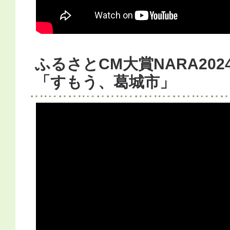
ふるさとCM大賞NARA20
「すもう、葛城市」