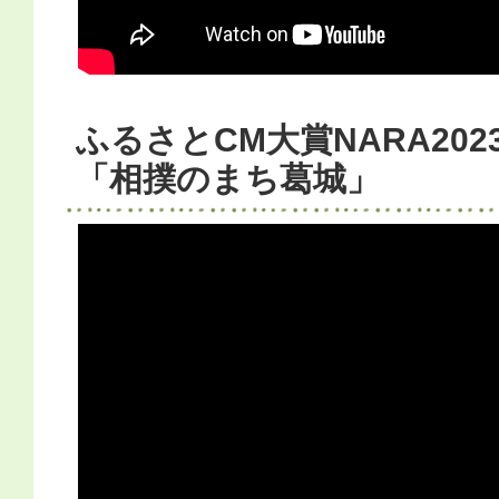
ふるさとCM大賞NARA20
「相撲のまち葛城」