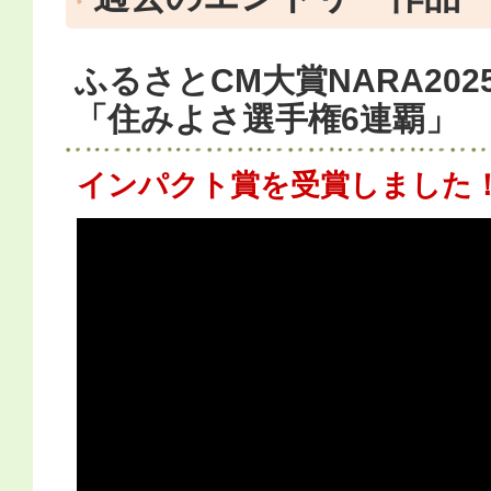
ふるさとCM大賞NARA20
「住みよさ選手権6連覇」
インパクト賞を受賞しました