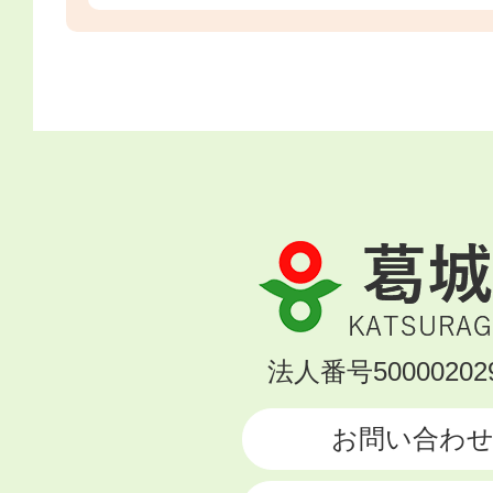
葛
城
市
KATSURAGI
法人番号500002029
CITY
お問い合わ