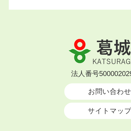
葛
城
市
KATSURAGI
法人番号500002029
CITY
お問い合わ
サイトマッ