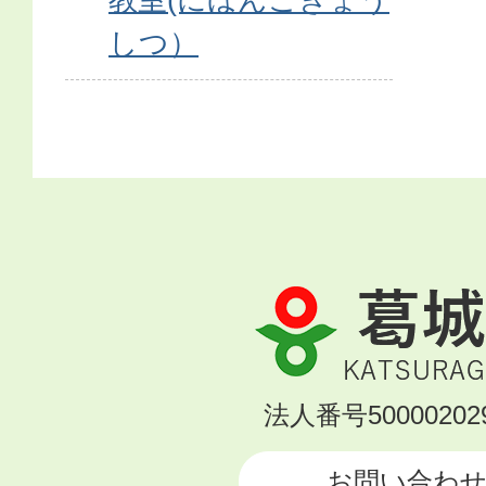
しつ）
葛
城
市
KATSURAGI
法人番号500002029
CITY
お問い合わ