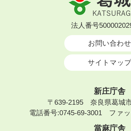
城
市
KATSURAGI
法人番号500002029
CITY
お問い合わ
サイトマッ
新庄庁舎
〒639-2195 奈良県葛城
電話番号:0745-69-3001 ファック
當麻庁舎