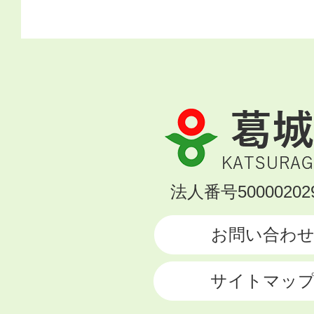
葛
城
市
KATSURAGI
法人番号500002029
CITY
お問い合わ
サイトマッ