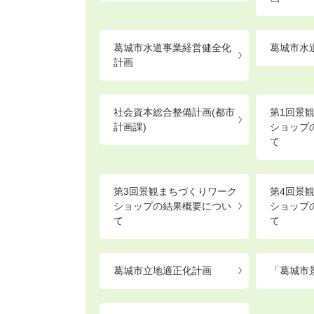
葛城市水道事業経営健全化
葛城市水
計画
社会資本総合整備計画(都市
第1回景
計画課)
ショップ
て
第3回景観まちづくりワーク
第4回景
ショップの結果概要につい
ショップ
て
て
葛城市立地適正化計画
「葛城市