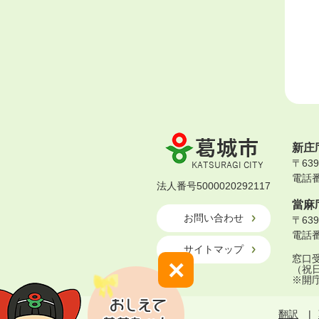
葛
新庄
城
〒63
市
電話番号
KATSURAGI
法人番号5000020292117
CITY
當麻
お問い合わせ
〒63
電話番号
サイトマップ
窓口受
×
（祝
※開
翻訳