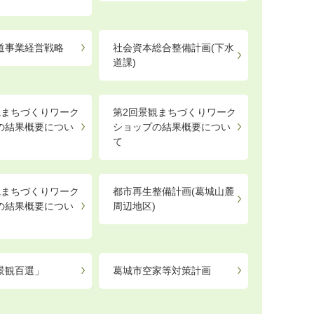
道事業経営戦略
社会資本総合整備計画(下水
道課)
観まちづくりワーク
第2回景観まちづくりワーク
の結果概要につい
ショップの結果概要につい
て
観まちづくりワーク
都市再生整備計画(葛城山麓
の結果概要につい
周辺地区)
景観百選」
葛城市空家等対策計画