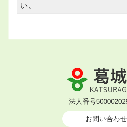
い。
葛
城
市
KATSURAGI
法人番号500002029
CITY
お問い合わ