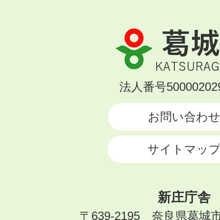
葛
城
市
KATSURAGI
法人番号500002029
CITY
お問い合わ
サイトマッ
新庄庁舎
〒639-2195 奈良県葛城