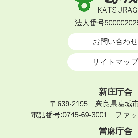
城
市
KATSURAGI
法人番号500002029
CITY
お問い合わ
サイトマッ
新庄庁舎
〒639-2195 奈良県葛城
電話番号:0745-69-3001 ファック
當麻庁舎