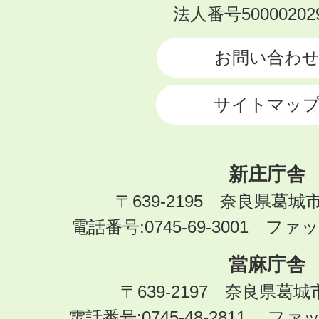
KATSURAGI
法人番号500002029
CITY
お問い合わ
サイトマッ
新庄庁舎
〒639-2195 奈良県葛城
電話番号:0745-69-3001 ファック
當麻庁舎
〒639-2197 奈良県葛
電話番号:0745-48-2811 ファック