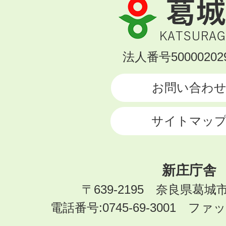
葛
城
市
KATSURAGI
法人番号500002029
CITY
お問い合わ
サイトマッ
新庄庁舎
〒639-2195 奈良県葛城
電話番号:0745-69-3001 ファック