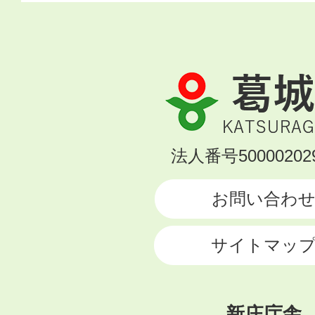
葛
城
市
KATSURAGI
法人番号500002029
CITY
お問い合わ
サイトマッ
新庄庁舎